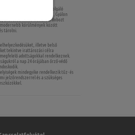
tevékenységünk helyszínéül szolgáló
at Budapest vonzáskörzetében, Gyálon
, ahol több millió irattároló dobozt
gmodernebb körülmények között
és tárolni.
elhelyezkedésüket, illetve belső
et tekintve irattározási célra
egfelelő adottságokkal rendelkeznek.
nságukról a nap 24 órájában őrző-védő
ondoskodik.
helyiségek mindegyike rendelkezik tűz- és
mi jelzőrendszerrel és a szükséges
eszközökkel.
Kapcsolatfelvétel