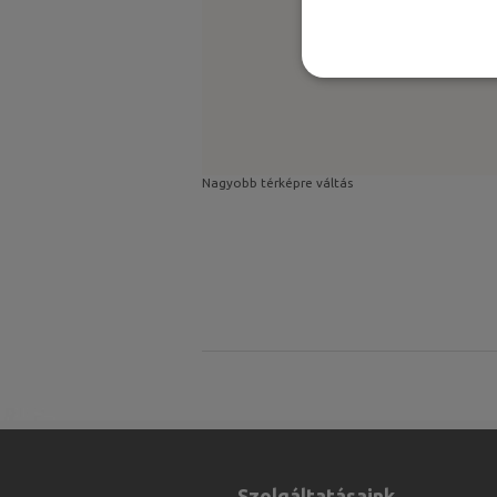
Nagyobb térképre váltás
Szolgáltatásaink