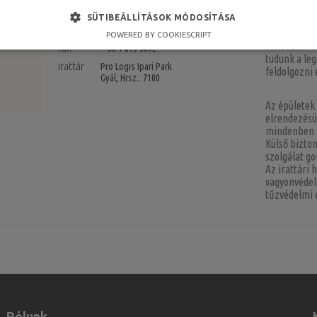
email
docutar@docutar.hu
SÜTIBEÁLLÍTÁSOK MÓDOSÍTÁSA
Az irattári 
telefon
+ 36 1 815 3600
irattáraink
POWERED BY COOKIESCRIPT
rendeztük be
fax
+ 36 1 815 3692
tudunk a le
irattár
Pro Logis Ipari Park
feldolgozni 
Gyál, Hrsz.: 7100
Az épületek 
elrendezésük
mindenben m
Külső bizto
szolgálat g
Az irattári 
vagyonvédel
tűzvédelmi 
Rólunk