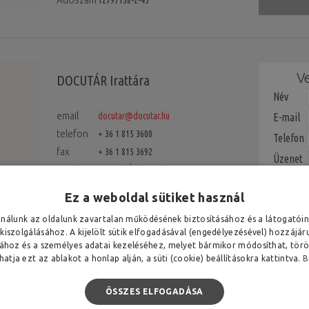
Adószám
12797138-2-43
Ve
DOCUTÁR Irattára
Név
email
docutar@docutar.hu
E-mail
telefon
+ 36 1 815 3600
Telefon
fax
+ 36 1 815 3692
Üzenet
irattár
M5 Gyál Üzleti Park
2360 Gyál, Bem József u. 32.
Ez a weboldal sütiket használ
ználunk az oldalunk zavartalan működésének biztosításához és a látogató
 kiszolgálásához. A kijelölt sütik elfogadásával (engedélyezésével) hozzájár
sához és a személyes adatai kezeléséhez, melyet bármikor módosíthat, töröl
atja ezt az ablakot a honlap alján, a süti (cookie) beállításokra kattintva.
B
DOCUTÁR Raktára
Telephe
ÖSSZES ELFOGADÁSA