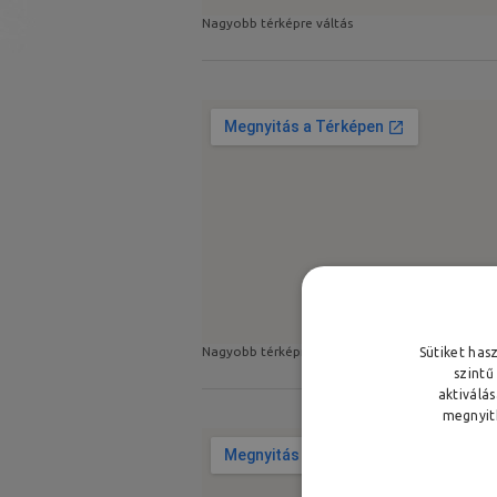
Nagyobb térképre váltás
Nagyobb térképre váltás
Sütiket has
szintű
aktiválá
megnyith