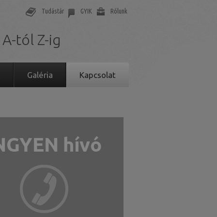
Tudástár
GYIK
Rólunk
 A-tól Z-ig
k
Galéria
Kapcsolat