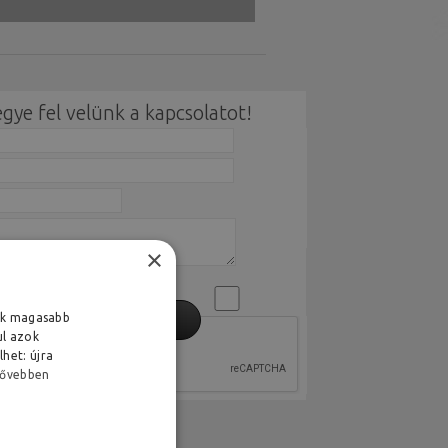
gye fel velünk a kapcsolatot!
×
ink magasabb
ul azok
het: újra
ővebben
lyünk