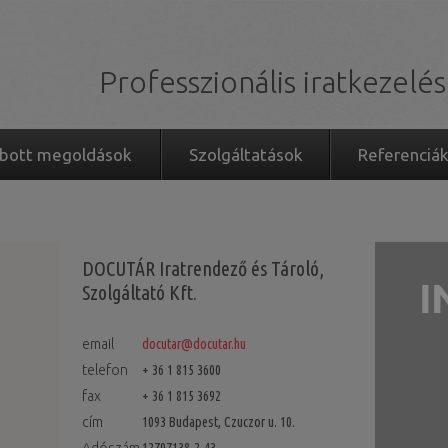
Professzionális iratkezelés
abott megoldások
Szolgáltatások
Referenciá
DOCUTÁR Iratrendező és Tároló,
Szolgáltató Kft.
email
docutar@docutar.hu
telefon
+ 36 1 815 3600
fax
+ 36 1 815 3692
cím
1093 Budapest, Czuczor u. 10.